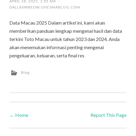
APRIL 18, 2025, 1:05 AM
/
DALLASWBEDW.ONESMABLOG.COM
Data Macau 2025 Dalam artikel ini, kami akan
memberikan panduan lengkap mengenai hasil dan data
terkini Toto Macau untuk tahun 2023 dan 2024. Anda
akan menemukan informasi penting mengenai
pengeluaran, keluaran, serta final res
Blog
←
Home
Report This Page
Post navigation