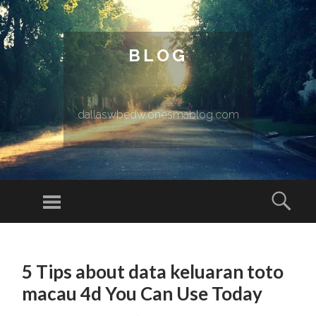
BLOG
dallaswbedw.onesmablog.com
Menu
Sear
SKIP TO CONTENT
5 Tips about data keluaran toto
macau 4d You Can Use Today